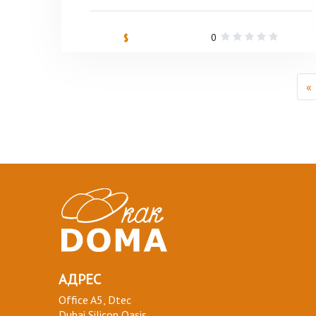
0
$
«
АДРЕС
Office A5, Dtec
Dubai Silicon Oasis