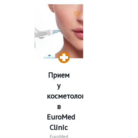
Прием
у
косметолога
в
EuroMed
Clinic
EuroMed