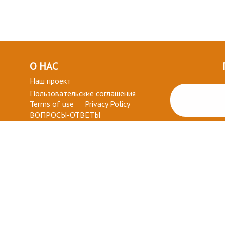
О НАС
Наш проект
Пользовательские соглашения
Terms of use
Privacy Policy
ВОПРОСЫ-ОТВЕТЫ
+ СТАТЬ УЧАСТНИКОМ
ДЛЯ ВАС
Мой кабинет
Избранное
ми, Политикой Cookies и Политикой конфиденциальности. Все т