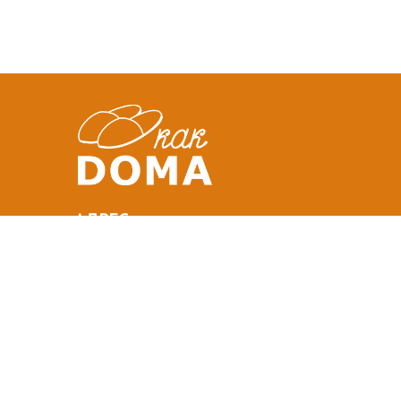
АДРЕС
Office A5, Dtec
Dubai Silicon Oasis
United Arab Emirates
ТЕЛЕФОН :
+971 58 554 0092
ПОЧТА :
info@kakdoma.app
Используя сайт Вы соглашаетесь с нашими Условия