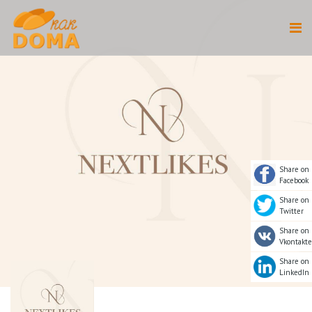
Share on
Facebook
Share on
Twitter
Share on
Vkontakte
Share on
LinkedIn