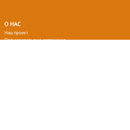
О НАС
Наш проект
Пользовательские соглашения
Terms of use
Privacy Policy
ВОПРОСЫ-ОТВЕТЫ
+ СТАТЬ УЧАСТНИКОМ
ДЛЯ ВАС
Мой кабинет
Избранное
ПОДПИСАТЬСЯ НА НОВОСТИ