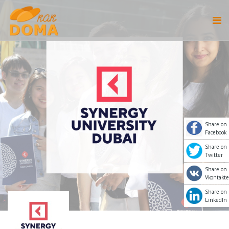
Share on
Facebook
Share on
Twitter
Share on
Vkontakte
Share on
LinkedIn