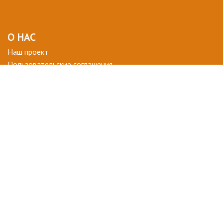
О НАС
Наш проект
Пользовательские соглашения
Terms of use
Privacy Policy
ВОПРОСЫ-ОТВЕТЫ
+ СТАТЬ УЧАСТНИКОМ
ДЛЯ ВАС
Мой кабинет
Избранное
ПОДПИСАТЬСЯ НА НОВОСТИ