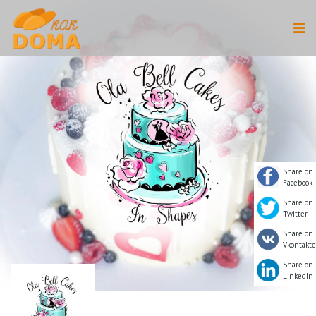
Share on
Facebook
Share on
Twitter
Share on
Vkontakte
Share on
LinkedIn