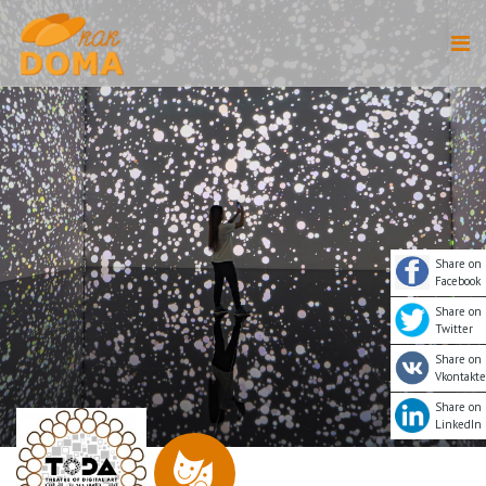
Share on
Facebook
Share on
Twitter
Share on
Vkontakte
Share on
LinkedIn