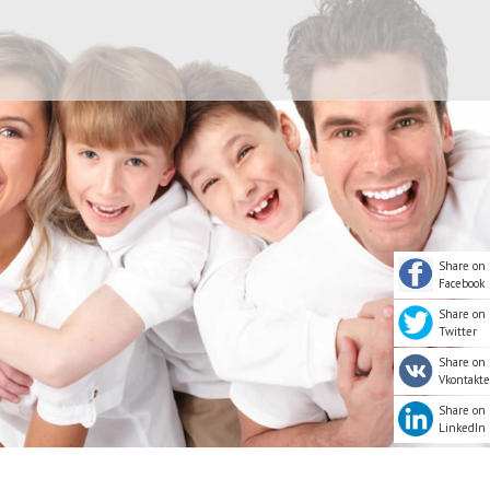
Share on
Facebook
Share on
Twitter
Share on
Vkontakte
Share on
LinkedIn