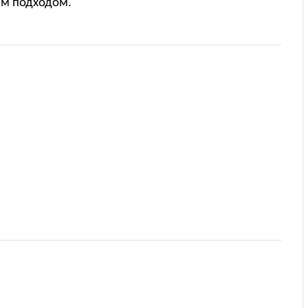
ым подходом
.