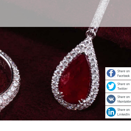
Share on
Facebook
Share on
Twitter
Share on
Vkontakte
Share on
LinkedIn