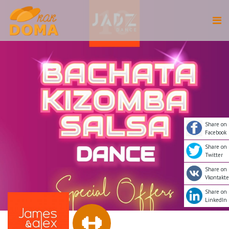
Share on
Facebook
Share on
Twitter
Share on
Vkontakte
Share on
LinkedIn