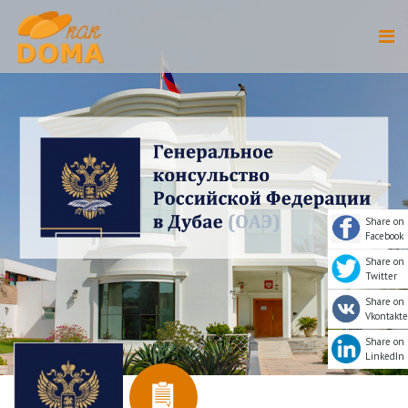
Share on
Facebook
Share on
Twitter
Share on
Vkontakte
Share on
LinkedIn