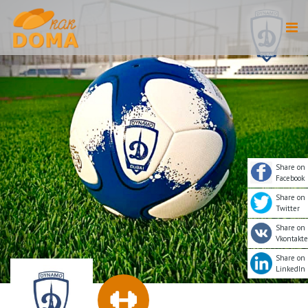
Share on
Facebook
Share on
Twitter
Share on
Vkontakte
Share on
LinkedIn