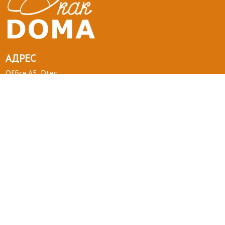
АДРЕС
Office A5, Dtec
Dubai Silicon Oasis
United Arab Emirates
ТЕЛЕФОН :
+971 58 554 0092
ПОЧТА :
info@kakdoma.app
О НАС
Наш проект
Пользовательские соглашения
Terms of use
Privacy Policy