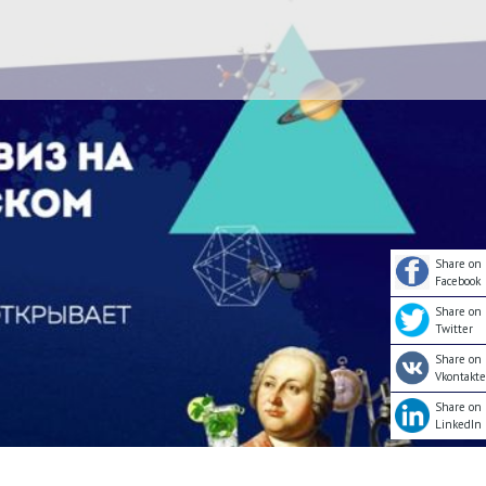
Share on
Facebook
Share on
Twitter
Share on
Vkontakte
Share on
LinkedIn