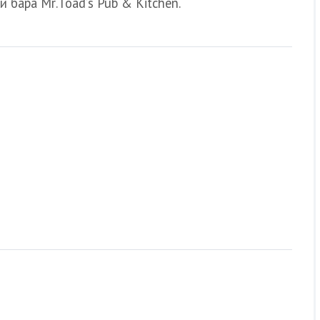
и бара
Mr
.
Toad
’
s
Pub
&
Kitchen
.