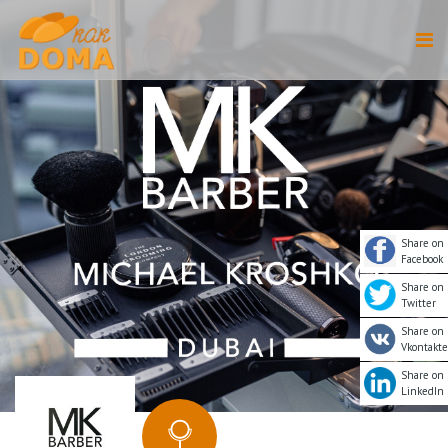
Share on
Facebook
Share on
Twitter
Share on
Vkontakte
Share on
LinkedIn