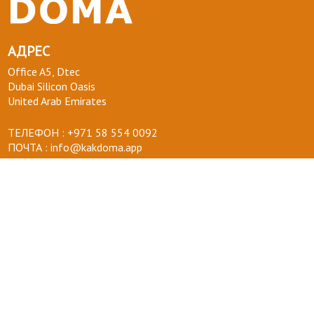
АДРЕС
Office A5, Dtec
Dubai Silicon Oasis
United Arab Emirates
ТЕЛЕФОН :
+971 58 554 0092
ПОЧТА :
info@kakdoma.app
О НАС
Наш проект
Пользовательские соглашения
Terms of use
Privacy Policy
ВОПРОСЫ-ОТВЕТЫ