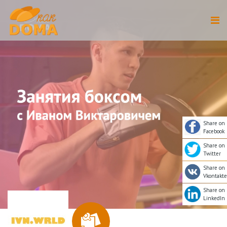
Share on
Facebook
Share on
Twitter
Share on
Vkontakte
Share on
LinkedIn