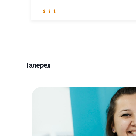
$ $ $
Галерея