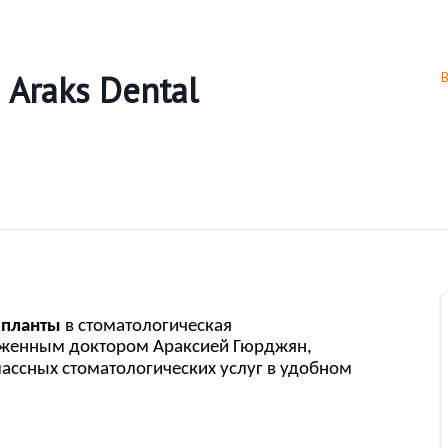
 Araks Dental
мпланты
в стоматологическая
уженным доктором Араксией Гюрджян,
ссных стоматологических услуг в удобном