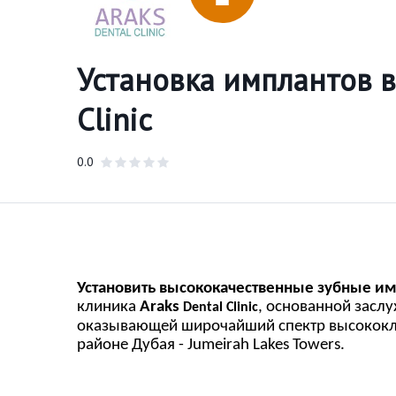
Установка имплантов в
Clinic
0.0
Установить высококачественные зубные и
клиника
A
raks
, основанной засл
Dental Clinic
оказывающей широчайший спектр высококла
районе Дубая - Jumeirah Lakes Towers.