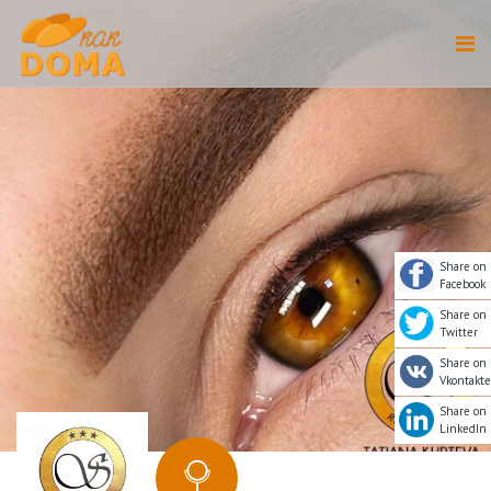
Share on
Facebook
Share on
Twitter
Share on
Vkontakte
Share on
LinkedIn