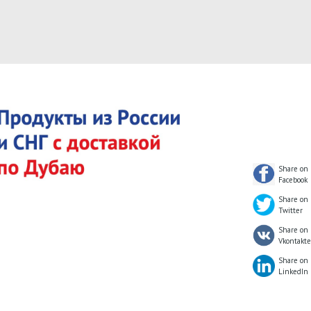
Share on
Facebook
Share on
Twitter
Share on
Vkontakte
Share on
LinkedIn