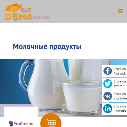
Share on
Facebook
Share on
Twitter
Share on
Vkontakte
Share on
LinkedIn