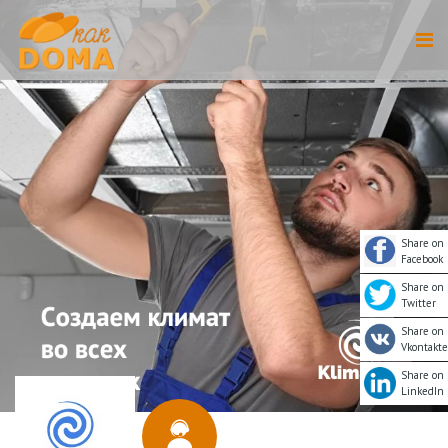
Share on
Facebook
Share on
Twitter
Share on
Vkontakte
Share on
LinkedIn