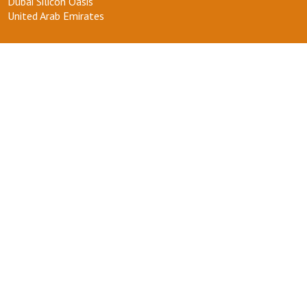
Dubai Silicon Oasis
United Arab Emirates
ТЕЛЕФОН :
+971 58 554 0092
ПОЧТА :
info@kakdoma.app
О НАС
Наш проект
Пользовательские соглашения
Terms of use
Privacy Policy
ВОПРОСЫ-ОТВЕТЫ
+ СТАТЬ УЧАСТНИКОМ
ДЛЯ ВАС
Мой кабинет
Избранное