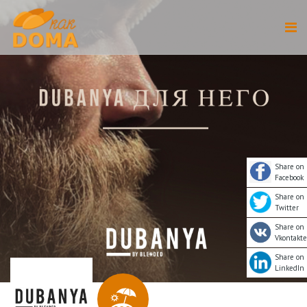
Share on
Facebook
Share on
Twitter
Share on
Vkontakte
Share on
LinkedIn