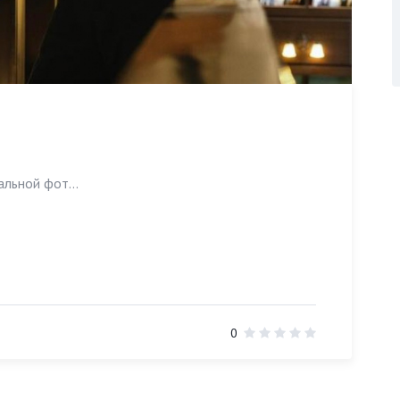
льной фот...
0