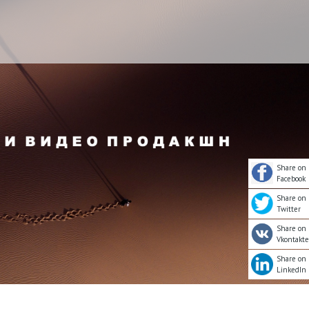
Share on
Facebook
Share on
Twitter
Share on
Vkontakte
Share on
LinkedIn