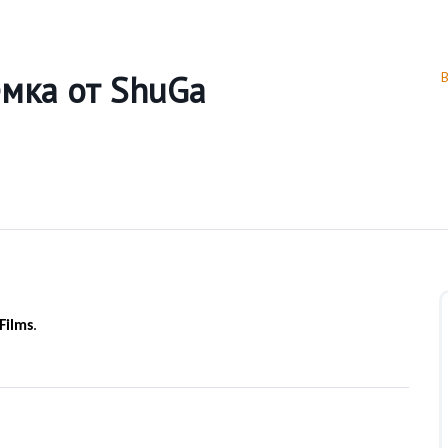
мка от ShuGa
Films
.