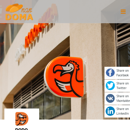
Share on
Facebook
Share on
Twitter
Share on
Vkontakte
Share on
LinkedIn