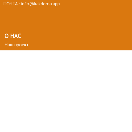
ПОЧТА :
info@kakdoma.app
О НАС
Наш проект
Пользовательские соглашения
Terms of use
Privacy Policy
ВОПРОСЫ-ОТВЕТЫ
+ СТАТЬ УЧАСТНИКОМ
ДЛЯ ВАС
Мой кабинет
Избранное
ПОДПИСАТЬСЯ НА НОВОСТИ