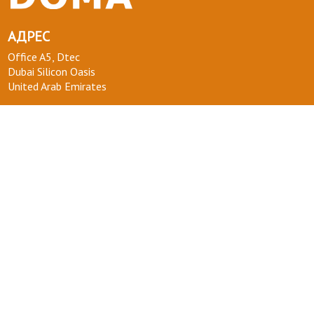
АДРЕС
Office A5, Dtec
Dubai Silicon Oasis
United Arab Emirates
ТЕЛЕФОН :
+971 58 554 0092
ПОЧТА :
info@kakdoma.app
О НАС
Наш проект
Пользовательские соглашения
Terms of use
Privacy Policy
ВОПРОСЫ-ОТВЕТЫ
+ СТАТЬ УЧАСТНИКОМ