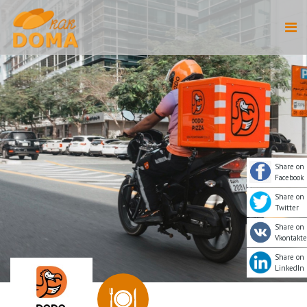
Share on
Facebook
Share on
Twitter
Share on
Vkontakte
Share on
LinkedIn