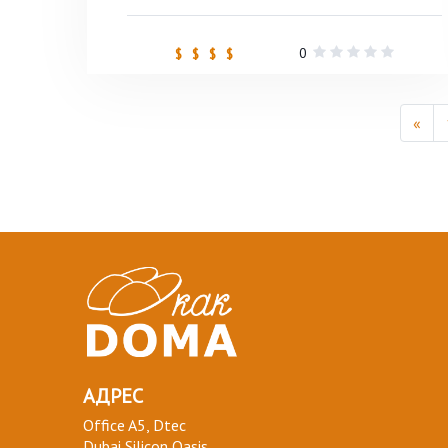
0
$ $ $ $
«
АДРЕС
Office A5, Dtec
Dubai Silicon Oasis