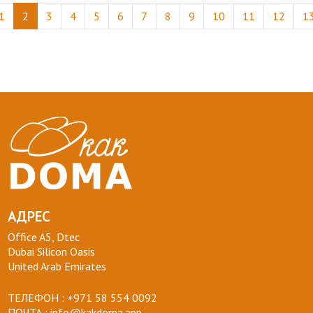
1
2
3
4
5
6
7
8
9
10
11
12
1
АДРЕС
Office A5, Dtec
Dubai Silicon Oasis
United Arab Emirates
ТЕЛЕФОН :
+971 58 554 0092
ПОЧТА :
info@kakdoma.app