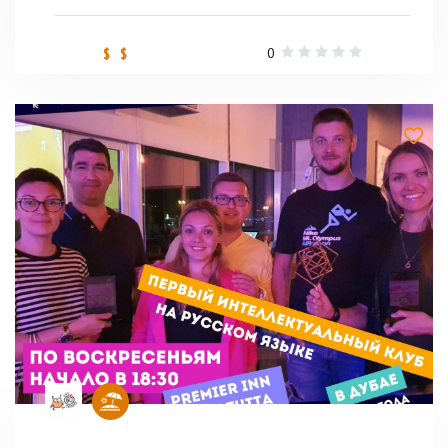
0
$ $