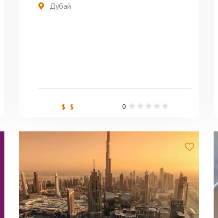
Дубай
0
$ $