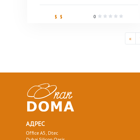
0
$ $
«
АДРЕС
Office A5, Dtec
Dubai Silicon Oasis